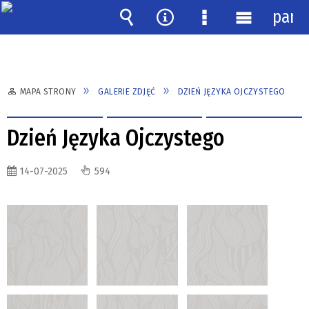
pane
Wyszukiwarka
Narzędzia
Menu
Menu
szczegółowe
główne
MAPA STRONY
GALERIE ZDJĘĆ
DZIEŃ JĘZYKA OJCZYSTEGO
Dzień Języka Ojczystego
14-07-2025
594