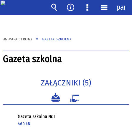
pane
Wyszukiwarka
Narzędzia
Menu
Menu
szczegółowe
główne
MAPA STRONY
GAZETA SZKOLNA
Gazeta szkolna
ZAŁĄCZNIKI (5)
Gazeta szkolna Nr. I
460 kB