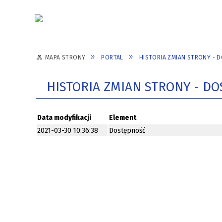
Aktualności
Kontakt
MAPA STRONY
PORTAL
HISTORIA ZMIAN STRONY - 
NADANIE IMIENIA SZKOLE
PATRO
HISTORIA ZMIAN STRONY - D
STRZESZKOWICE
PROJE
Data modyfikacji
Element
SAMORZĄD UCZNIOWSKI
NASZE
2021-03-30 10:36:38
Dostępność