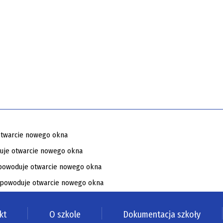
kt
O szkole
Dokumentacja szkoły